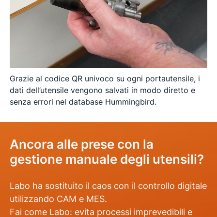
Grazie al codice QR univoco su ogni portautensile, i
dati dell’utensile vengono salvati in modo diretto e
senza errori nel database Hummingbird.
Ancora alle prese con la
gestione manuale degli utensili?
Labo ha sostituito il caos con il controllo digitale
utilizzando CAM e MES.
Fai come Labo: evita processi imprevedibili e